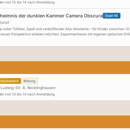
der von 10 bis 14 nach Anmeldung
eheimnis der dunklen Kammer Camera Obscura
Stadt RE
Kunst
p voller Tüftelei, Spaß und verblüffender Aha-Momente – für Kinder zwischen 10
 neuen Perspektive erleben möchten. Experimentieren mit eigenen optischen Erf
talten wir eine Camera Obscura, eine Laterna Magica, eine VR-Brille aus Papp
rfindungen mit spannenden Experimenten, Umkehrbrillen und einem kleinen Parc
eweils 10:30h bis 12:30h Anmeldung über info[at]ka-labor.de. Der WS findet im KA
mscherland
Bildung
-Ludwig-Str. 8, Recklinghausen
der von 10 bis 14 nach Anmeldung