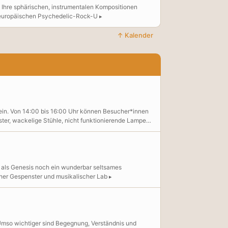
 Ihre sphärischen, instrumentalen Kompositionen
m europäischen Psychedelic-Rock-U
↑ Kalender
ein. Von 14:00 bis 16:00 Uhr können Besucher*innen
ter, wackelige Stühle, nicht funktionierende Lampen
hes Wissen zu teilen. Ganz nebenbei entstehen
fehlen! Was wird repariert? Alles, was sich mit
le sollten – falls vorhanden – bitte mitgebracht
 als Genesis noch ein wunderbar seltsames
scher Gespenster und musikalischer Lab
. Umso wichtiger sind Begegnung, Verständnis und