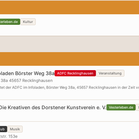
terleben.de
Kultur
oladen Börster Weg 38a
ADFC Recklinghausen
Veranstaltung
g 38a 45657 Recklinghausen
tet der ADFC im Infoladen, Börster Weg 38a, 45657 Recklinghausen in der Zeit vo
ie Kreativen des Dorstener Kunstverein e. V.
Vesterleben.de
lub
Musik
str. 153e