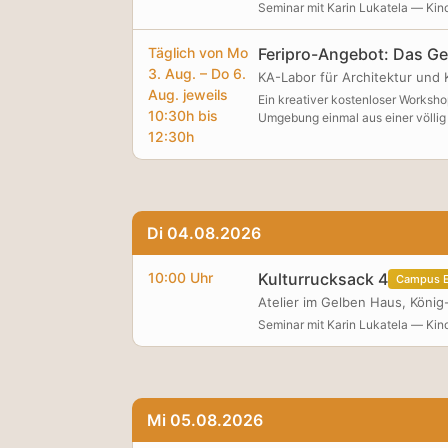
Seminar mit Karin Lukatela — Kin
Täglich von Mo
Feripro-Angebot: Das G
3. Aug. – Do 6.
KA-Labor für Architektur und 
Aug. jeweils
Ein kreativer kostenloser Worksho
10:30h bis
Umgebung einmal aus einer völlig
12:30h
erfahrbar gemacht! Gemeinsam ges
Anschließend testen wir unsere E
möglich) Mo 3. Aug. – Do 6. Aug. j
Di 04.08.2026
10:00 Uhr
Kulturrucksack 4
Campus E
Atelier im Gelben Haus, König
Seminar mit Karin Lukatela — Kin
Mi 05.08.2026