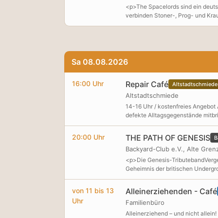
<p>The Spacelords sind ein deuts
verbinden Stoner-, Prog- und Kra
Sa 08.08.2026
16:00 Uhr
Repair Café
Altstadtschmiede
Altstadtschmiede
14-16 Uhr / kostenfreies Angebot
defekte Alltagsgegenstände mitbr
oder gerissene Nähte, im Repair 
spannende Gespräche und Begegnun
20:00 Uhr
THE PATH OF GENESIS
B
vertretbarem Aufwand tragen und vo
Backyard-Club e.V., Alte Grenz
werden.
<p>Die Genesis-TributebandVerges
Geheimnis der britischen Undergro
von 11 bis 13
Alleinerziehenden - Café
Uhr
Familienbüro
Alleinerziehend – und nicht allei