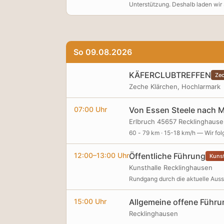
Unterstützung. Deshalb laden wir 
Energie! Kinder sind herzlich wi
Kommen Sie gerne auch spontan vo
So 09.08.2026
KÄFERCLUBTREFFEN
Zec
Zeche Klärchen, Hochlarmark
07:00 Uhr
Von Essen Steele nach 
Erlbruch 45657 Recklinghaus
60 - 79 km · 15-18 km/h — Wir f
12:00–13:00 Uhr
Öffentliche Führung
Kunst
Kunsthalle Recklinghausen
Rundgang durch die aktuelle Auss
15:00 Uhr
Allgemeine offene Führu
Recklinghausen