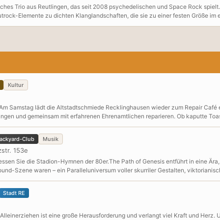
ches Trio aus Reutlingen, das seit 2008 psychedelischen und Space Rock spielt.
utrock-Elemente zu dichten Klanglandschaften, die sie zu einer festen Größe i
Kultur
 Am Samstag lädt die Altstadtschmiede Recklinghausen wieder zum Repair Café 
ingen und gemeinsam mit erfahrenen Ehrenamtlichen reparieren. Ob kaputte Toas
Café geht es darum, Ressourcen zu schonen, Müll zu vermeiden und handwerklic
gen in entspannter Atmosphäre, Kaffee und Kuchen dürfen natürlich auch nicht 
ackyard-Club
Musik
r Ort prüfen lässt: Kleingeräte, Haushaltsgegenstände, Textilien, u.v.m. Ersatztei
str. 153e
sen Sie die Stadion-Hymnen der 80er.The Path of Genesis entführt in eine Ära,
und-Szene waren – ein Paralleluniversum voller skurriler Gestalten, viktoriani
Stadt RE
n! Alleinerziehen ist eine große Herausforderung und verlangt viel Kraft und Herz