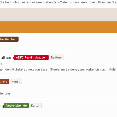
Sie herzlich zu einem Alleinerziehenden-Café ins Familienbüro ein. Kommen Sie 
llkommen! Zur besseren Planung freuen wir uns über eine kurze Anmeldung. Gerne
rbei - wir freuen uns auf Sie!
he Klärchen
Mülheim
ADFC Recklinghausen
Radtour
en
olgen dem Ruhrtalradweg von Essen Steele am Baldeneysee vorbei bis nach Mühl
halle
Kunst
tellung
ng
Vesterleben.de
Kultur