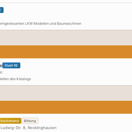
E
 ferngesteuerten LKW Modellen und Baumaschinen
e
Stadt RE
V.
tellen des Katalogs
mscherland
Bildung
-Ludwig-Str. 8, Recklinghausen