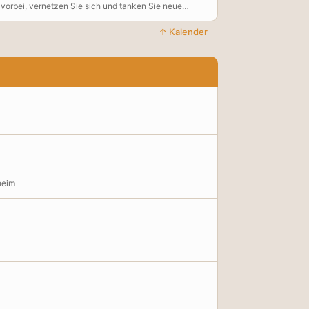
vorbei, vernetzen Sie sich und tanken Sie neue
 per Mail an: familienbuero@recklinghausen.de
↑ Kalender
heim