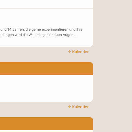
 und 14 Jahren, die gerne experimentieren und ihre
indungen wird die Welt mit ganz neuen Augen
e und einen Hologrammprojektor fürs Smartphone.
ours. 4-tägiger Workshop (Einzelbuchungen sind auch
-Labor an der Halterner Str. 32 statt.
↑ Kalender
↑ Kalender