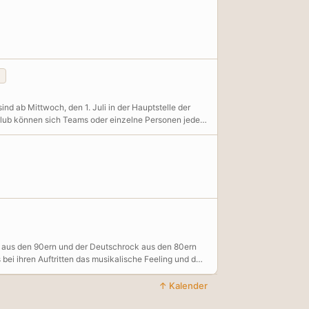
d ab Mittwoch, den 1. Juli in der Hauptstelle der
Club können sich Teams oder einzelne Personen jeden
kann. Für jedes gelesene Buch, jedes gehörte Hörspiel
s spätestens Samstag, den 29. August um 14 Uhr in
halten Teilnehmende eine Einladung zur großen
 aus den 90ern und der Deutschrock aus den 80ern
i ihren Auftritten das musikalische Feeling und der
↑ Kalender