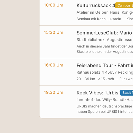
10:00 Uhr
Kulturrucksack 4
Campus E
Atelier im Gelben Haus, König
Seminar mit Karin Lukatela — Kin
15:30 Uhr
SommerLeseClub: Mario 
Stadtbibliothek, Augustinesse
Auch in diesem Jahr findet der So
Stadtbibliothek in der Augustine
Alters anmelden. Voraussetzung is
oder jede besuchte Veranstaltung
16:00 Uhr
Feierabend Tour - Fahrt 
einer der beiden Standorte der S
Rathausplatz 4 45657 Recklin
20 - 39 km · < 15 km/h — Für zw
19.30 Uhr
Rock Vibes: "Urbis"
Stadt 
Innenhof des Willy-Brandt-Ha
URBIS machen deutschsprachige M
haben Spuren bei URBIS hinterlas
gemeinsame Spaß mit dem Publiku