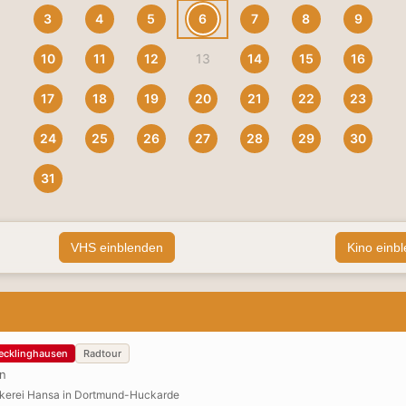
3
4
5
6
7
8
9
10
11
12
13
14
15
16
17
18
19
20
21
22
23
24
25
26
27
28
29
30
31
VHS einblenden
Kino einb
ecklinghausen
Radtour
en
okerei Hansa in Dortmund-Huckarde