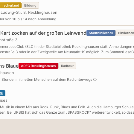
mscherland
Bildung
-Ludwig-Str. 8, Recklinghausen
der von 10 bis 14 nach Anmeldung
Kart zocken auf der großen Leinwand
Stadtbibliothek
Bibliothek
nstraße 3
mmerLeseClub (SLC) in der Stadtbibliothek Recklinghausen statt. Anmeldungen sin
ssenstraße 3 oder in der Zweigstelle Am Neumarkt 19 möglich. Zum SommerLese
t ein Bibliotheksausweis, der aber bei der Anmeldung kostenfrei erstellt werden 
 erhalten Mitglieder einen Stempel in ihr SLC-Logbuch.Die Logbücher müssen bi
ins Blaue
ADFC Recklinghausen
Radtour
tadtbibliothek abgegeben werden. Bei mindestens drei gesammelten Stempeln er
ghausen
ei Stunden mit netten Menschen auf dem Rad unterwegs 😊
RE
uses
usik in einem Mix aus Rock, Punk, Blues und Folk. Auch die Hamburger Schule
sen. Bei URBIS hat sich das Ganze zum „SPASSROCK“ weiterentwickelt, so dass be
m im Vordergrund stehen.