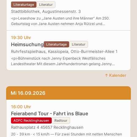
Literaturtage
Literatur
Stadtbibliothek, Augustinessenstr. 3
<p>Leseshow zu „Jane Austen und ihre Männer“ Am 250.
Geburtstag von Jane Austen nehmen Anja Rützel und
Annika Brockschmidt, beide „Janeites“ seit Jugendzeiten, die
Männer in Jane Austens Romanen unter die feministische Lupe. Mr.
19:30 Uhr
Darcy, Mr. Knightley und Captain Wentworth sind charmant,
Heimsuchung
Literaturtage
Literatur
kompliziert,
Ruhrfestspielhaus, Kassiopeia, Otto-Burrmeister-Allee 1
<p>Bühnenstück nach Jenny Erpenbeck Westfälisches
Landestheater Mit diesem Jahrhundertroman gelang Jenny
Erpenbeck der internationale Durchbruch. Die teils
autobiographischen Geschichten ereignen sich
↑ Kalender
generationsübergreifend in einem Haus an einem Brandenburger
See und strecken sich zeitlich von 190
Mi 16.09.2026
16:00 Uhr
Feierabend Tour - Fahrt ins Blaue
ADFC Recklinghausen
Radtour
Rathausplatz 4 45657 Recklinghausen
20 - 39 km · < 15 km/h — Für zwei Stunden mit netten Menschen