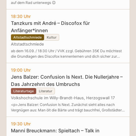
auf dem Rad unterwegs 😊
18:30 Uhr
Tanzkurs mit André – Discofox für
Anfänger*innen
Altstadtschmiede
Kultur
Altstadtschmiede
ab dem 16.09. / 18:30 Uhr / VVK zzgl. Gebühren 35€ Du möchtest
die Grundlagen des Discofox kennenlernen und dich sicher zur
Musik bewegen? Dann ist dieser Kurs genau das Richtige für dich!
In der Altstadtschmiede startet ein 10-teiliger Discofox-Kurs für
19:00 Uhr
Anfänger*innen. Gemeinsam mit Tanzlehrer André lernst du Schritt
Jens Balzer: Confusion Is Next. Die Nullerjahre –
für Schritt die wichtigsten Grundschritte, einfache Figuren und das
Das Jahrzehnt des Umbruchs
sichere Führen und Folgen. Vorkenntnisse sind nicht erforderlich.
André verbindet seine Leidenschaft für Musik und Bewegung mit
Literaturtage
Literatur
viel Freude am Unterrichten. In entspannter Atmosphäre schafft er
Volkshochschule im Willy-Brandt-Haus, Herzogswall 17
einen Raum, in dem jede*r mitmachen, Neues ausprobieren und
<p>Jens Balzer: Confusion Is Next. Zunächst sieht alles nach
einfach eine gute Zeit haben kann. Der Spaß am Tanzen steht
Vergnügen aus: Man ölt die Bärte und trägt bauchfrei, Großstädter
dabei immer im Vordergrund. Ob allein, mit Partner oder Partnerin,
zelebrieren den „Bionade-Biedermeier“, via Facebook werden
alle sind herzlich willkommen. Die weiteren Termine: 16.09. 07.10.
weltweite soziale Netzwerke geknüpft. In den Nullerjahren lebt der
21.10. 28.10. 04.11. 18.11. 02.12. 16.12. 06.01. 20.01
19:30 Uhr
Mensch des Westens die maximale Selbstbestimmun
Manni Breuckmann: Spieltach – Talk in