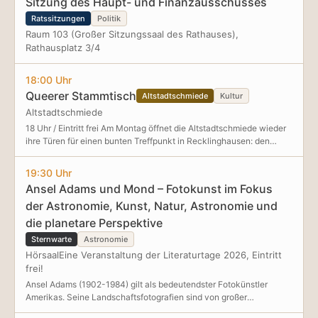
Sitzung des Haupt- und Finanzausschusses
Ratssitzungen
Politik
Raum 103 (Großer Sitzungssaal des Rathauses),
Rathausplatz 3/4
18:00 Uhr
Queerer Stammtisch
Altstadtschmiede
Kultur
Altstadtschmiede
18 Uhr / Eintritt frei Am Montag öffnet die Altstadtschmiede wieder
ihre Türen für einen bunten Treffpunkt in Recklinghausen: den
queeren Stammtisch. In lockerer Atmosphäre können sich hier
queere Menschen und Allies begegnen, austauschen und
19:30 Uhr
vernetzen, ganz unabhängig davon, ob out oder nicht. Der
Ansel Adams und Mond – Fotokunst im Fokus
Stammtisch findet regelmäßig in den gemütlichen Räumen der
der Astronomie, Kunst, Natur, Astronomie und
Altstadtschmiede statt und versteht sich als offenes Angebot für
alle, die sich der queeren Community zugehörig fühlen oder
die planetare Perspektive
solidarisch zeigen möchten. Jede*r ist willkommen! Mit oder ohne
Sternwarte
Astronomie
Label, laut oder leise, allein oder in Begleitung. Wir freuen uns auf
HörsaalEine Veranstaltung der Literaturtage 2026, Eintritt
euch!
frei!
Ansel Adams (1902-1984) gilt als bedeutendster Fotokünstler
Amerikas. Seine Landschaftsfotografien sind von großer
ästhetischer und suggestiver Kraft. Auf drei seiner berühmtesten