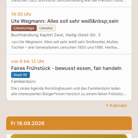
zwischen Jazz und Kunst Jahrzehntelang war die Pianistin Jutta
streifen sie durch die Stadt und überschreiten Konventionen. Durch
Hipp in der internationalen Jazzszene in Vergessenheit geraten.
Maude entdeckt Harold eine neue Form von Lebendigkeit. Er
Dabei wurde sie, 1925 in Leipzig geboren und aufgewachsen, nach
19:30 Uhr
beginnt, sich von den Erwartungen seiner Umgebung zu lösen und
erfolgreich absolviertem Kunststudium zum Shoot
e
Ute Wegmann: Alles soll sehr weiß&nbsp;sein
Literaturtage
Literatur
Buchhandlung Kapitel Zwei, Heilig-Geist-Str. 3
<p>Ute Wegmann: Alles soll sehr weiß sein Großmutter, Mutter,
Tochter – drei Generationen zwischen 1930 und 1990. Hertha
bringt ihre 1935 geborene Tochter Ellen durch den Zweiten
Weltkrieg. Sie arbeitet in der Wäscherei eines Klosters, das nach
von 9 bis 12 Uhr
dem „Klostersturm“ durch die Gestapo zum Lazarett wird.
Faires Frühstück - bewusst essen, fair handeln
Stadt RE
Familienbüro
Die Lokale Agenda Recklinghausen und das Familienbüro laden
alle interessierten Bürger*innen herzlich zu einem fairen Frühstück
ein. Fair Trade bedeutet fair gehandelt und sorgt somit für die
Einhaltung von Mindeststandards, wie faire Bezahlung für
↑ Kalender
Kleinbauern und Kleinbäuerinnen, Bildung für Kinder, Ausschluss
von Kinderarbeit und Verbot von gefährlichen Pestiziden. Die
Lokale Agenda Recklinghausen informiert bei einem gemeinsamen
Fr 18.09.2026
Frühstück über - die Notwendigkeit von Fair Trade - Fair-Trade-
Siegel im Supermarkt - nachhaltiges Gärtnern -