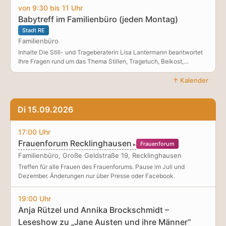
Bilder ist der aufge
von 9:30 bis 11 Uhr
Babytreff im Familienbüro (jeden Montag)
Stadt RE
Familienbüro
Inhalte Die Still- und Trageberaterin Lisa Lantermann beantwortet
Ihre Fragen rund um das Thema Stillen, Tragetuch, Beikost,
Entwicklung des Kindes uvm. Alle sind herzlich willkommen – auch
Geschwisterkinder dürfen gerne mitgebracht werden. Die
↑ Kalender
Teilnahme ist kostenlos.
Di 15.09.2026
17:00 Uhr
Frauenforum Recklinghausen
Frauenforum
Familienbüro, Große Geldstraße 19, Recklinghausen
Treffen für alle Frauen des Frauenforums. Pause im Juli und
Dezember. Änderungen nur über Presse oder Facebook.
19:00 Uhr
Anja Rützel und Annika Brockschmidt –
Leseshow zu „Jane Austen und ihre Männer“