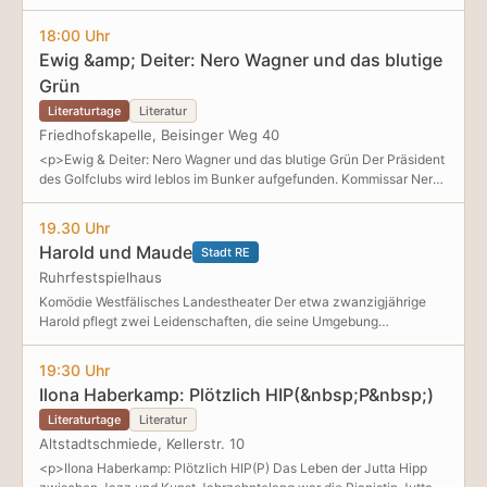
18:00 Uhr
Ewig &amp; Deiter: Nero Wagner und das blutige
Grün
Literaturtage
Literatur
Friedhofskapelle, Beisinger Weg 40
<p>Ewig & Deiter: Nero Wagner und das blutige Grün Der Präsident
des Golfclubs wird leblos im Bunker aufgefunden. Kommissar Nero
Wagner, der ausgerechnet im Ruhrgebiet die schrecklichen
Erlebnisse der Soko Berlin hinter sich lassen will, und sein Team
19.30 Uhr
werden in einen Strudel von Blut und Sühne gezog
Harold und Maude
Stadt RE
Ruhrfestspielhaus
Komödie Westfälisches Landestheater Der etwa zwanzigjährige
Harold pflegt zwei Leidenschaften, die seine Umgebung
befremden: Er inszeniert Selbstmorde – und besucht mit Vorliebe
Beerdigungen. Seine Mutter begegnet diesen Neigungen mit Sorge
19:30 Uhr
und dem Wunsch nach Normalität. In der Hoffnung, Harold den
Ilona Haberkamp: Plötzlich HIP(&nbsp;P&nbsp;)
richtigen Weg zu weisen, versucht sie ihn unter die Haube zu
bringen. Doch seine Suizid-Inszenierungen vergrämen sämtliche
Literaturtage
Literatur
Dating-Kandidatinnen. Harold zieht weiter von Beerdigung zu
Altstadtschmiede, Kellerstr. 10
Beerdigung – bis er dort Maude begegnet. Maude ist 79 Jahre alt,
<p>Ilona Haberkamp: Plötzlich HIP(P) Das Leben der Jutta Hipp
voller Lebenslust, Energie und unbändiger Neugier. Gemeinsam