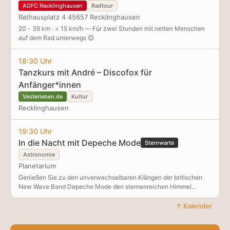
ADFC Recklinghausen
Radtour
Rathausplatz 4 45657 Recklinghausen
20 - 39 km · < 15 km/h — Für zwei Stunden mit netten Menschen
auf dem Rad unterwegs 😊
18:30 Uhr
Tanzkurs mit André – Discofox für
Anfänger*innen
Vesterleben.de
Kultur
Recklinghausen
19:30 Uhr
In die Nacht mit Depeche Mode
Sternwarte
Astronomie
Planetarium
Genießen Sie zu den unverwechselbaren Klängen der britischen
New Wave Band Depeche Mode den sternenreichen Himmel
unseres Planetariums. Musikprogramm von Jörg Bennemann
↑ Kalender