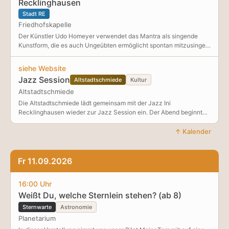
Recklinghausen
Stadt RE
Friedhofskapelle
Der Künstler Udo Homeyer verwendet das Mantra als singende
Kunstform, die es auch Ungeübten ermöglicht spontan mitzusingen.
Ein Mantra hat wenige Worte und eine einfache Melodie. Durch die
Wirkung der ständigen Wiederholung bringt uns das Mantra schnell
siehe Website
in einen meditativen Zustand. Meditatives Singen ist kraftvoll,
Jazz Session
Altstadtschmiede
Kultur
heilsam, bewegend und entspannend. Foto: Sybille Ostermann
Altstadtschmiede
Die Altstadtschmiede lädt gemeinsam mit der Jazz Ini
Recklinghausen wieder zur Jazz Session ein. Der Abend beginnt
wie immer mit einem Opener, danach ist die Bühne frei für alle, die
Bock haben, spontan gemeinsam Msuik zu machen! Wir freuen uns
↑ Kalender
auf euch!
Fr 11.09.2026
16:00 Uhr
Weißt Du, welche Sternlein stehen? (ab 8)
Sternwarte
Astronomie
Planetarium