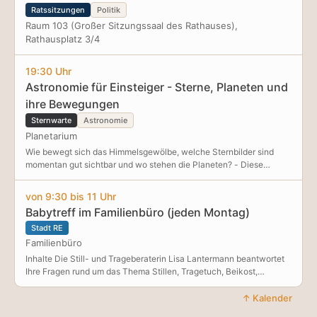
Jahren Projekte und Initiativen aus, die sich für eine na
Ratssitzungen
Politik
Raum 103 (Großer Sitzungssaal des Rathauses),
Rathausplatz 3/4
19:30 Uhr
Astronomie für Einsteiger - Sterne, Planeten und
ihre Bewegungen
Sternwarte
Astronomie
Planetarium
Wie bewegt sich das Himmelsgewölbe, welche Sternbilder sind
momentan gut sichtbar und wo stehen die Planeten? - Diese
Vorführung richtet sich an Einsteiger, die sich eine anschauliche
Erläuterung der
von 9:30 bis 11 Uhr
Babytreff im Familienbüro (jeden Montag)
Stadt RE
Familienbüro
Inhalte Die Still- und Trageberaterin Lisa Lantermann beantwortet
Ihre Fragen rund um das Thema Stillen, Tragetuch, Beikost,
Entwicklung des Kindes uvm. Alle sind herzlich willkommen – auch
Geschwisterkinder dürfen gerne mitgebracht werden. Die
↑ Kalender
Teilnahme ist kostenlos.