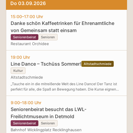
Do 03.09.2026
15:00–17:00 Uhr
Danke schön Kaffeetrinken für Ehrenamtliche
von Gemeinsam statt einsam
Seniorenbeirat
Senioren
Restaurant Orchidee
19:00 Uhr
Line Dance – Tschüss Sommer!
Altstadtschmiede
Kultur
Altstadtschmiede
„Tauche ein in die mitreißende Welt des Line Dance! Der Tanz ist
perfekt für alle, die Spaß an Bewegung haben. Die Kurse eignen
sich auch für die Menschen mit Behinderung; alle sind willkommen,
alle können mitmachen.“ Freut euch auf einen geselligen Abend in
9:00–18:00 Uhr
lockerer Atmosphäre und entdeckt die Begeisterung für Line
Seniorenbeirat besucht das LWL-
Dance. Kommt vorbei und tanzt mit! Wir freuen uns auf euch!
Freilichtmuseum in Detmold
Seniorenbeirat
Senioren
Bahnhof Wicklingplatz Recklinghausen