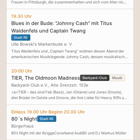
Frauen in Pittsburgh, die zusammenhalten und sich vom Alter nicht
Was wird repariert? Alles, was sich mit vertretbarem Aufwand
unterkriegen lassen: Emily, Krimileserin und Hundeliebhaberin,
tragen und vor Ort prüfen lässt: Kleingeräte,
Arlene, seit Langem pensionierte Lehrerin, die von ihrem
19.30 Uhr
Haushaltsgegenstände, Textilien, u.v.m. Ersatzteile sollten – falls
Gedächtnis im Stich gelassen wird, Kitzi, die sich al
vorhanden – bitte mitgebracht werden.
Blues in der Bude: "Johnny Cash" mit Titus
Waidenfels und Captain Twang
Stadt RE
Ulle Bowski's Markenbude e. V.
Titus Waldenfels und „Captain Twang“ widmen diesen Abend der
amerikanischen Musiklegende Johnny Cash, dessen musikalische
Wurzeln im Blues, Gospel, Country und Rock ’n’ Roll liegen. Alle
Interessierten sind herzlich eingeladen, sich von der kraftvollen
20:00 Uhr
Stimme und der einzigartigen Präsenz der beiden Künstler in die
TIER, The Oldmoon Madness
Backyard-Club
Musik
Welt von Johnny Cash entführen zu lassen! Foto: Tibor Bozi
Backyard-Club e.V., Alte Grenzstr. 153e
<p>TIER – das sind Fab (Bass), Jan (Gitarre) und Jones (Drums),
drei Brüder im Geiste und Groove, die ihre Liebe für Heavy Riffs und
griffige Melodien eint. Das Power Trio spielt ausschließlich eigene
Kompositionen und bezeichnet ihren Stil selbst gerne als Dark-
Einlass 19.00 Uhr Beginn 20.00 Uhr
Western-Stoner, der sich durch kraftv
80´s Night
Stadt RE
Bürgerhaus
80‘s Night mit der 8ziggaCoverband Audi80 und DJ Markus Müller