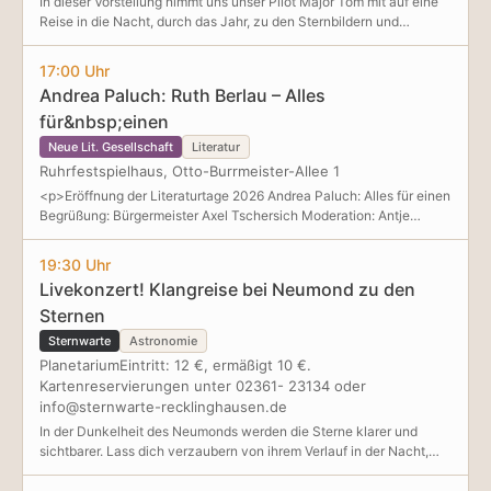
In dieser Vorstellung nimmt uns unser Pilot Major Tom mit auf eine
Reise in die Nacht, durch das Jahr, zu den Sternbildern und
Planeten. Himmelsneulinge von 8 bis 88 Jahren können hier ganz
gemütlich
17:00 Uhr
Andrea Paluch: Ruth Berlau – Alles
für&nbsp;einen
Neue Lit. Gesellschaft
Literatur
Ruhrfestspielhaus, Otto-Burrmeister-Allee 1
<p>Eröffnung der Literaturtage 2026 Andrea Paluch: Alles für einen
Begrüßung: Bürgermeister Axel Tschersich Moderation: Antje
Deistler, Literaturgebiet Ruhr Ruth Berlau ist vielen als eine der
Mitarbeiterinnen und Liebhaberinnen von Bertolt Brecht bekannt.
19:30 Uhr
Dabei zeugt das Leben der dänischen Journal
Livekonzert! Klangreise bei Neumond zu den
Sternen
Sternwarte
Astronomie
PlanetariumEintritt: 12 €, ermäßigt 10 €.
Kartenreservierungen unter 02361- 23134 oder
info@sternwarte-recklinghausen.de
In der Dunkelheit des Neumonds werden die Sterne klarer und
sichtbarer. Lass dich verzaubern von ihrem Verlauf in der Nacht,
begleitet von Kristallinstrumenten und Klangschalen. Ihre warmen
und sphäri