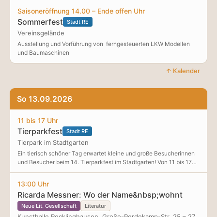
Saisoneröffnung 14.00 – Ende offen Uhr
Sommerfest
Stadt RE
Vereinsgelände
Ausstellung und Vorführung von ferngesteuerten LKW Modellen
und Baumaschinen
↑ Kalender
So 13.09.2026
11 bis 17 Uhr
Tierparkfest
Stadt RE
Tierpark im Stadtgarten
Ein tierisch schöner Tag erwartet kleine und große Besucherinnen
und Besucher beim 14. Tierparkfest im Stadtgarten! Von 11 bis 17
Uhr dreht sich alles um spannende Tierbegegnungen,
Mitmachaktionen und beste Unterhaltung. Ob kreativ an den
13:00 Uhr
Bastelstationen, auf Entdeckungstour durch die Tier- und
Ricarda Messner: Wo der Name&nbsp;wohnt
Pflanzenwelt oder beim Staunen über Eulen, Greifvögel und die
beeindruckenden Vorführungen der Rettungshunde – hier gibt es
Neue Lit. Gesellschaft
Literatur
jede Menge zu erleben. Mitreißend erzählte Märchen laden zum
Kunsthalle Recklinghausen, Große-Perdekamp-Str. 25 – 27