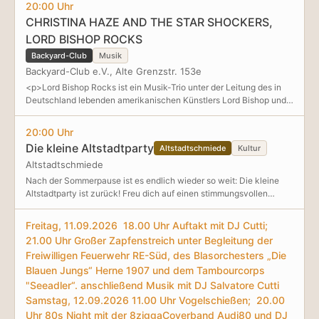
20:00 Uhr
CHRISTINA HAZE AND THE STAR SHOCKERS,
LORD BISHOP ROCKS
Backyard-Club
Musik
Backyard-Club e.V., Alte Grenzstr. 153e
<p>Lord Bishop Rocks ist ein Musik-Trio unter der Leitung des in
Deutschland lebenden amerikanischen Künstlers Lord Bishop und
des in der Schweiz lebenden spanisch-venezolanischen
Künstlers Gabriel Velázquez. Lord Bishop Rocks ist zweifellos eines
20:00 Uhr
der aufregendsten und musikalisch begabtesten Rock-T
Die kleine Altstadtparty
Altstadtschmiede
Kultur
Altstadtschmiede
Nach der Sommerpause ist es endlich wieder so weit: Die kleine
Altstadtparty ist zurück! Freu dich auf einen stimmungsvollen
Abend mit immer wechselnden DJs und einem
abwechslungsreichen Musikmix aus beliebten Klassikern und
Freitag, 11.09.2026 18.00 Uhr Auftakt mit DJ Cutti;
bekannten Hits. Egal, ob du gerne das Tanzbein schwingst oder
21.00 Uhr Großer Zapfenstreich unter Begleitung der
einfach in geselliger Runde einen schönen Abend verbringen
Freiwilligen Feuerwehr RE-Süd, des Blasorchesters „Die
möchtest, hier findest du immer Anschluss! Komm mit Freund*innen
Blauen Jungs“ Herne 1907 und dem Tambourcorps
vorbei, triff bekannte Gesichter oder lerne neue Menschen kennen.
Genieße die besondere Atmosphäre der Altstadtschmiede und
"Seeadler“. anschließend Musik mit DJ Salvatore Cutti
starte gemeinsam mit uns in die neue Partysaison. Wir freuen uns
Samstag, 12.09.2026 11.00 Uhr Vogelschießen; 20.00
auf einen unvergesslichen Abend mit dir!
Uhr 80s Night mit der 8ziggaCoverband Audi80 und DJ