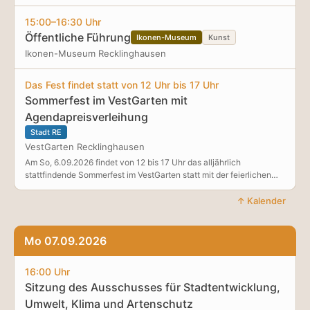
Sternfahrt zum Kreisgartenbaulehrbetrieb in Horneburg.
15:00–16:30 Uhr
Öffentliche Führung
Ikonen-Museum
Kunst
Ikonen-Museum Recklinghausen
Das Fest findet statt von 12 Uhr bis 17 Uhr
Sommerfest im VestGarten mit
Agendapreisverleihung
Stadt RE
VestGarten Recklinghausen
Am So, 6.09.2026 findet von 12 bis 17 Uhr das alljährlich
stattfindende Sommerfest im VestGarten statt mit der feierlichen
Verleihung des Agendapreises durch den Bürgermeister der Stadt.
Der VestGarten ist ein Gemeinschaftsgarten auf dem Quellberg, wo
↑ Kalender
ehrenamtliche Gärtnerinnen und Gärtner seit mehr als 10 Jahren
gemeinsam gärtnern, Obst, Gemüse und Kräuter anbauen und
Insekten viel Naturraum zur Verfügung stellen. Während des
Mo 07.09.2026
Sommerfestes finden z.B. Gartenführungen statt, gibt es Livemusik,
finden Mitmachaktionen für Kinder und Erwachsene statt, gibt es
16:00 Uhr
Infostände und vieles mehr. Der Höhepunkt des Festes ist die
Sitzung des Ausschusses für Stadtentwicklung,
feierliche Verleihung des Agendapreises um 14 Uhr durch den
Bürgermeister der Stadt. Die Lokale Agenda zeichnet seit 24
Umwelt, Klima und Artenschutz