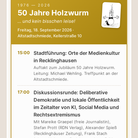
insektenfreundliche Pflanzen - Rezeptideen - uvm. Zusätzlich
1976 — 2026
können Sie Kinderbücher zum Thema sichten!
50 Jahre Holzwurm
… und kein bisschen leise!
Freitag, 18. September 2026 ·
Altstadtschmiede, Kellerstraße 10
15:00
Stadtführung: Orte der Medienkultur
in Recklinghausen
Auftakt zum Jubiläum 50 Jahre Holzwurm.
Leitung: Michael Wehling. Treffpunkt an der
Altstadtschmiede.
17:00
Diskussionsrunde: Deliberative
Demokratie und lokale Öffentlichkeit
im Zeitalter von KI, Social Media und
Rechtsextremismus
Mit Mareike Graepel (freie Journalistin),
Stefan Prott (RDN Verlag), Alexander Spieß
(Recklinghäuser Zeitung), Frank Stach