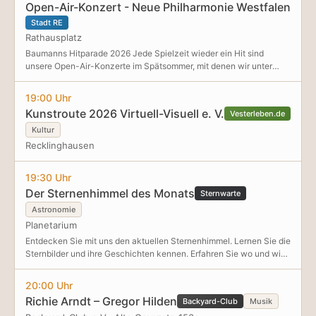
Open-Air-Konzert - Neue Philharmonie Westfalen
Stadt RE
Rathausplatz
Baumanns Hitparade 2026 Jede Spielzeit wieder ein Hit sind
unsere Open-Air-Konzerte im Spätsommer, mit denen wir unter
freiem Himmel den Beginn der Saison feiern. In dieser Spielzeit hat
GMD Rasmus Baumann in „Baumanns Hitparade 2026“ wieder ein
19:00 Uhr
Programm zusammengestellt, dass die Freuden der klassischen
Kunstroute 2026 Virtuell-Visuell e. V.
Vesterleben.de
Musik mit Highlights aus Filmmusik und mehr kombiniert. Klassik-
Stars wie Mozart und Grieg treffen auf Ikonen der Filmmusik wie
Kultur
John Williams und Hans Zimmer. Bekannte Melodien in zum
Recklinghausen
Mitfeiern, Genießen und Mitraten mit GMD Rasmus Baumann und
der Neuen Philharmonie Westfalen. Das wird ein Abend, den Sie so
19:30 Uhr
schnell nicht vergessen werden. GMD Rasmus Baumann , Leitung
Der Sternenhimmel des Monats
Foto: Melissa Pieper
Sternwarte
Astronomie
Planetarium
Entdecken Sie mit uns den aktuellen Sternenhimmel. Lernen Sie die
Sternbilder und ihre Geschichten kennen. Erfahren Sie wo und wie
die hellen Planeten zu finden sind und welche interessanten
Objekte e
20:00 Uhr
Richie Arndt – Gregor Hilden
Backyard-Club
Musik