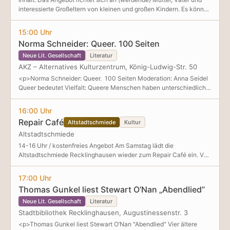
interessierte Großeltern von kleinen und großen Kindern. Es können
alle Fragen zur Säuglingspflege, Entwicklung, Ernährung oder zu
den Herausforderungen des Lebens als Familie gestellt werden.
15:00 Uhr
Thema heute: Säuglingspflegekurs Die erste Zeit mit einem Baby
Norma Schneider: Queer. 100 Seiten
bringt viele neue Fragen mit sich. Unser Säuglingspflegekurs
vermittelt praxisnahes Wissen für einen sicheren und entspannten
Neue Lit. Gesellschaft
Literatur
Alltag mit deinem Neugeborenen. Für werdende und
AKZ – Alternatives Kulturzentrum, König-Ludwig-Str. 50
frischgebackene Eltern – mit Raum für Fragen und Austausch.
<p>Norma Schneider: Queer. 100 Seiten Moderation: Anna Seidel
Themen: Wickeln & Pflege Richtiges Handling des Babys Sicherer
Queer bedeutet Vielfalt: Queere Menschen haben unterschiedliche
Babyschlaf Ernährung (Stillen & Fläschchen) Schreien verstehen
sexuelle Orientierungen und Geschlechtsidentitäten, queer ist alles,
Hausapotheke fürs Baby Eine Anmeldung ist nicht erforderlich –
was Kategorien sprengt und Heteronormativität in Frage stellt. Die
16:00 Uhr
kommt einfach vorbei!
Journalistin Norma Schneider führt ei
Repair Café
Altstadtschmiede
Kultur
Altstadtschmiede
14-16 Uhr / kostenfreies Angebot Am Samstag lädt die
Altstadtschmiede Recklinghausen wieder zum Repair Café ein. Von
14:00 bis 16:00 Uhr können Besucher*innen defekte
Alltagsgegenstände mitbringen und gemeinsam mit erfahrenen
17:00 Uhr
Ehrenamtlichen reparieren. Ob kaputte Toaster, wackelige Stühle,
Thomas Gunkel liest Stewart O’Nan „Abendlied”
nicht funktionierende Lampen oder gerissene Nähte, im Repair
Café geht es darum, Ressourcen zu schonen, Müll zu vermeiden
Neue Lit. Gesellschaft
Literatur
und handwerkliches Wissen zu teilen. Ganz nebenbei entstehen
Stadtbibliothek Recklinghausen, Augustinessenstr. 3
spannende Gespräche und Begegnungen in entspannter
<p>Thomas Gunkel liest Stewart O’Nan "Abendlied" Vier ältere
Atmosphäre, Kaffee und Kuchen dürfen natürlich auch nicht fehlen!