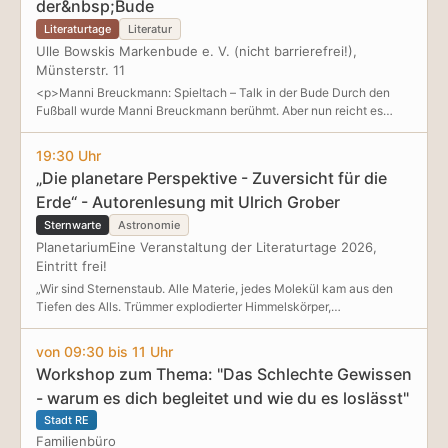
der&nbsp;Bude
Literaturtage
Literatur
Ulle Bowskis Markenbude e. V. (nicht barrierefrei!),
Münsterstr. 11
<p>Manni Breuckmann: Spieltach – Talk in der Bude Durch den
Fußball wurde Manni Breuckmann berühmt. Aber nun reicht es
auch, schreibt der Autor im Vorwort seines Buches „Alles außer
Fußball: Kolumnen mit Vollspann und Finesse“. Jetzt spricht er
19:30 Uhr
lieber über Politik und Wirtschaft, auch über Kultur, a
„Die planetare Perspektive - Zuversicht für die
Erde“ - Autorenlesung mit Ulrich Grober
Sternwarte
Astronomie
PlanetariumEine Veranstaltung der Literaturtage 2026,
Eintritt frei!
„Wir sind Sternenstaub. Alle Materie, jedes Molekül kam aus den
Tiefen des Alls. Trümmer explodierter Himmelskörper,
geschmolzene Gesteine, glühende Metalle, überhitzte Gase und
Dämpfe ballten sich zu
von 09:30 bis 11 Uhr
Workshop zum Thema: "Das Schlechte Gewissen
- warum es dich begleitet und wie du es loslässt"
Stadt RE
Familienbüro