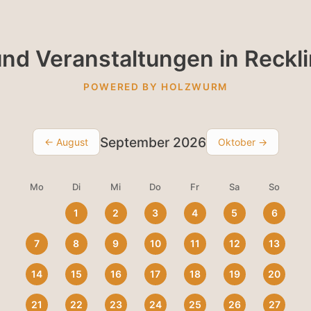
nd Veranstaltungen in Reck
POWERED BY HOLZWURM
September 2026
← August
Oktober →
Mo
Di
Mi
Do
Fr
Sa
So
1
2
3
4
5
6
7
8
9
10
11
12
13
14
15
16
17
18
19
20
21
22
23
24
25
26
27