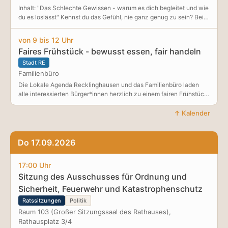
Inhalt: "Das Schlechte Gewissen - warum es dich begleitet und wie
du es loslässt" Kennst du das Gefühl, nie ganz genug zu sein? Bei
der Arbeit denkst du an dein Kind, bei deinem Kind an deine To-
Do's – und selbst Zeit für dich fühlt sich manchmal falsch an. Das
von 9 bis 12 Uhr
schlechte Gewissen ist ein ständiger Begleiter vieler Eltern. In
Faires Frühstück - bewusst essen, fair handeln
diesem Workshop gehen wir den Ursachen auf den Grund: Welche
inneren Überzeugungen stecken dahinter? Warum betrifft es Mütter
Stadt RE
und Väter so häufig? Und was sagt es über unsere Werte aus? Du
Familienbüro
erfährst, wie du dein schlechtes Gewissen besser verstehen und
Die Lokale Agenda Recklinghausen und das Familienbüro laden
lernen kannst, es leiser werden zu lassen – ohne deine
alle interessierten Bürger*innen herzlich zu einem fairen Frühstück
Verantwortung aus den Augen zu verlieren. Melde dich jetzt
ein. Fair Trade bedeutet fair gehandelt und sorgt somit für die
kostenlos an – wir freuen uns auf dich! >>Hier geht es zur
Einhaltung von Mindeststandards, wie faire Bezahlung für
↑ Kalender
Anmeldung!
Kleinbauern und Kleinbäuerinnen, Bildung für Kinder, Ausschluss
von Kinderarbeit und Verbot von gefährlichen Pestiziden. Die
Lokale Agenda Recklinghausen informiert bei einem gemeinsamen
Do 17.09.2026
Frühstück über - die Notwendigkeit von Fair Trade - Fair-Trade-
Siegel im Supermarkt - nachhaltiges Gärtnern -
17:00 Uhr
insektenfreundliche Pflanzen - Rezeptideen - uvm. Zusätzlich
Sitzung des Ausschusses für Ordnung und
können Sie Kinderbücher zum Thema sichten!
Sicherheit, Feuerwehr und Katastrophenschutz
Ratssitzungen
Politik
Raum 103 (Großer Sitzungssaal des Rathauses),
Rathausplatz 3/4