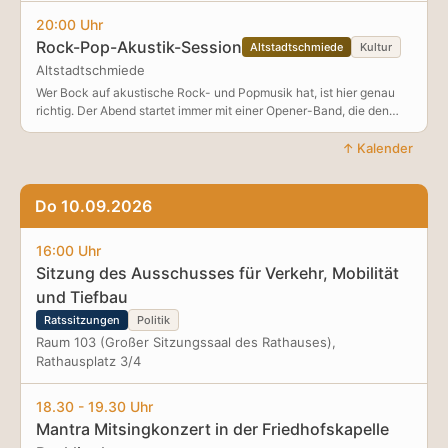
als Ausdru
20:00 Uhr
Rock-Pop-Akustik-Session
Altstadtschmiede
Kultur
Altstadtschmiede
Wer Bock auf akustische Rock- und Popmusik hat, ist hier genau
richtig. Der Abend startet immer mit einer Opener-Band, die den
Einstieg macht. Anschließend ist die Bühne offen für alle, die
akustisch spielen wollen.Ob eigene Songs oder Covers, Solo, Duo
↑ Kalender
oder kleine Besetzung, hier darf jede*r zeigen, was sie/er kann.
Einfach zuhören mit einem kalten Getränk ist natürlich auch
erlaubt, wir freuen uns über jedes Gesicht an dem Abend!
Do 10.09.2026
16:00 Uhr
Sitzung des Ausschusses für Verkehr, Mobilität
und Tiefbau
Ratssitzungen
Politik
Raum 103 (Großer Sitzungssaal des Rathauses),
Rathausplatz 3/4
18.30 - 19.30 Uhr
Mantra Mitsingkonzert in der Friedhofskapelle