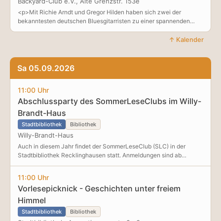
Backyard-Club e.V., Alte Grenzstr. 153e
<p>Mit Richie Arndt und Gregor Hilden haben sich zwei der
bekanntesten deutschen Bluesgitarristen zu einer spannenden
Kooperation zusammengefunden. Schon seit über 15 Jahren
produzieren die beiden Gitarrenvirtuosen gemeinsame CDs und
↑ Kalender
spielen Konzerte als Akustik Duo und mit Band in Clubs und auf Fes
Sa 05.09.2026
11:00 Uhr
Abschlussparty des SommerLeseClubs im Willy-
Brandt-Haus
Stadtbibliothek
Bibliothek
Willy-Brandt-Haus
Auch in diesem Jahr findet der SommerLeseClub (SLC) in der
Stadtbibliothek Recklinghausen statt. Anmeldungen sind ab
Mittwoch, den 1. Juli in der Hauptstelle der Stadtbibliothek in der
Augustinessenstraße 3 oder in der Zweigstelle Am Neumarkt 19
11:00 Uhr
möglich. Zum SommerLeseClub können sich Teams oder einzelne
Vorlesepicknick - Geschichten unter freiem
Personen jeden Alters anmelden. Voraussetzung ist ein
Himmel
Bibliotheksausweis, der aber bei der Anmeldung kostenfrei erstellt
werden kann. Für jedes gelesene Buch, jedes gehörte Hörspiel oder
Stadtbibliothek
Bibliothek
jede besuchte Veranstaltung erhalten Mitglieder einen Stempel in