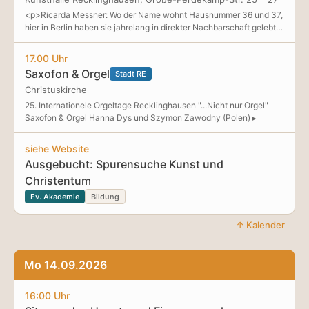
Träumen ein, Live-Musik sorgt für gute Stimmung und ein Zauberer
<p>Ricarda Messner: Wo der Name wohnt Hausnummer 36 und 37,
begeistert mit seinen verblüffenden Tricks. Natürlich ist auch für
hier in Berlin haben sie jahrelang in direkter Nachbarschaft gelebt.
das leibliche Wohl bestens gesorgt: An den gastronomischen
Als Kind spielte die Enkeltochter Tischtennis auf dem Glastisch im
Ständen warten leckere Speisen und erfrischende Getränke. Ein
Wohnzimmer der Großeltern. Als Erwachsene löst sie deren
17.00 Uhr
abwechslungsreicher Familientag voller Spaß, Überraschungen
Wohnung schließlich auf, bringt Besteck, Töpfe
und ti
Saxofon & Orgel
Stadt RE
Christuskirche
25. Internationele Orgeltage Recklinghausen "...Nicht nur Orgel"
Saxofon & Orgel Hanna Dys und Szymon Zawodny (Polen)
siehe Website
Ausgebucht: Spurensuche Kunst und
Christentum
Ev. Akademie
Bildung
↑ Kalender
Mo 14.09.2026
16:00 Uhr