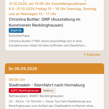
natürlich wird mit dem gesamten Publikum wieder ordentlich ein
31.10.2026, um 15:00 Uhr Ausstellungszeitraum
Wodka „in der Fritteuse geschnetzelt“. Foto: StephanPickFotografie
6.9.-31.10.2026 Freitag 15 – 18 Uhr Samstag, Sonntag
und an Feiertagen 13 – 17 Uhr
Christina Buttler: GRIP (Ausstellung im
Kunstverein Recklinghausen)
Stadt RE
Kutscherhaus
Christina Buttler (*1997, Bonn) beschäftigt sich in ihrer
künstlerischen Arbeit mit dem Auffinden und Überführen
alltäglicher visueller Strukturen in die Sphäre der Malerei. Dabei
entstehen Bildräume, die von geometrischen, sich ausdehnenden
↑ Kalender
Flächen und rhythmisch wiederkehrenden Formen gekennzeichnet
sind. Durch das Verschieben, Ausschneiden und Deformieren
motivischer Objekte lösen sich die Werke von einer direkten
So 06.09.2026
Wiedergabe von Realität. In der Einzelausstellung GRIP werden
unter anderem die rhythmischen Strukturen von Reifenprofilen zum
09:00 Uhr
Ausgangspunkt von Christina Buttlers Malerei. Was im Alltag oft
Stadtradeln - Sternfahrt nach Horneburg
unbeachtet bleibt, verwandelt sich in abstrakte Bildräume und
eröffnet einen erweiterten Blick auf die Welt – und darauf, wie wir
ADFC Recklinghausen
Radtour
sie sehen.
Rathausplatz 45657 Recklinghausen
20 - 39 km · 15-18 km/h — Diese Tour führt Radfahrende aus
Recklinghausen zum Auftakt des Stadtradelns im Ramen einer